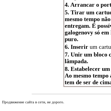
4. Arrancar o por
5. Tirar um cartu
mesmo tempo não 
entregam. É poss
galogenovy só em 
puro.
6. Inserir
um cartuc
7. Unir um bloco 
lâmpada.
8. Estabelecer um
Ao mesmo tempo a
tem de ser de cim
Продвижение сайта в сети, не дорого.