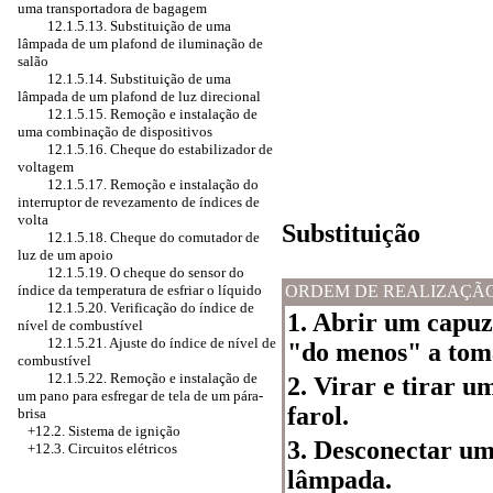
uma transportadora de bagagem
12.1.5.13. Substituição de uma
lâmpada de um plafond de iluminação de
salão
12.1.5.14. Substituição de uma
lâmpada de um plafond de luz direcional
12.1.5.15. Remoção e instalação de
uma combinação de dispositivos
12.1.5.16. Cheque do estabilizador de
voltagem
12.1.5.17. Remoção e instalação do
interruptor de revezamento de índices de
volta
Substituição
12.1.5.18. Cheque do comutador de
luz de um apoio
12.1.5.19. O cheque do sensor do
índice da temperatura de esfriar o líquido
ORDEM DE REALIZAÇÃ
12.1.5.20. Verificação do índice de
1. Abrir um capu
nível de combustível
12.1.5.21. Ajuste do índice de nível de
"do menos" a toma
combustível
12.1.5.22. Remoção e instalação de
2. Virar e tirar u
um pano para esfregar de tela de um pára-
farol.
brisa
+12.2. Sistema de ignição
3. Desconectar u
+12.3. Circuitos elétricos
lâmpada.