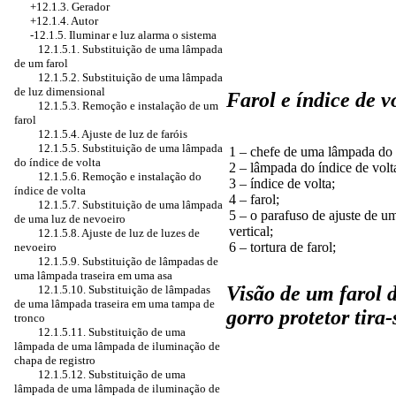
+12.1.3. Gerador
+12.1.4. Autor
-12.1.5. Iluminar e luz alarma o sistema
12.1.5.1. Substituição de uma lâmpada
de um farol
12.1.5.2. Substituição de uma lâmpada
de luz dimensional
Farol e índice de v
12.1.5.3. Remoção e instalação de um
farol
12.1.5.4. Ajuste de luz de faróis
12.1.5.5. Substituição de uma lâmpada
1 – chefe de uma lâmpada do í
do índice de volta
2 – lâmpada do índice de volt
12.1.5.6. Remoção e instalação do
3 – índice de volta;
índice de volta
4 – farol;
12.1.5.7. Substituição de uma lâmpada
5 – o parafuso de ajuste de um
de uma luz de nevoeiro
vertical;
12.1.5.8. Ajuste de luz de luzes de
6 – tortura de farol;
nevoeiro
12.1.5.9. Substituição de lâmpadas de
uma lâmpada traseira em uma asa
Visão de um farol 
12.1.5.10. Substituição de lâmpadas
de uma lâmpada traseira em uma tampa de
gorro protetor tira-
tronco
12.1.5.11. Substituição de uma
lâmpada de uma lâmpada de iluminação de
chapa de registro
12.1.5.12. Substituição de uma
lâmpada de uma lâmpada de iluminação de