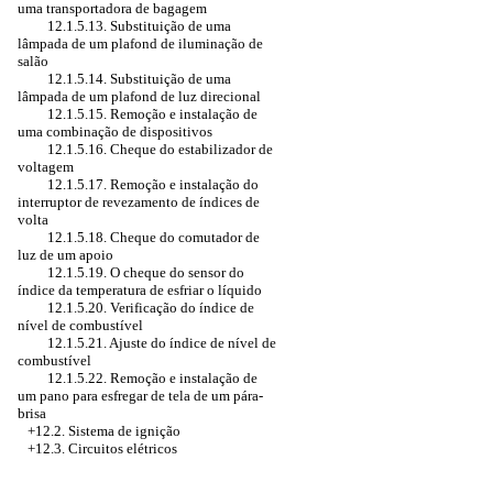
uma transportadora de bagagem
12.1.5.13. Substituição de uma
lâmpada de um plafond de iluminação de
salão
12.1.5.14. Substituição de uma
lâmpada de um plafond de luz direcional
12.1.5.15. Remoção e instalação de
uma combinação de dispositivos
12.1.5.16. Cheque do estabilizador de
voltagem
12.1.5.17. Remoção e instalação do
interruptor de revezamento de índices de
volta
12.1.5.18. Cheque do comutador de
luz de um apoio
12.1.5.19. O cheque do sensor do
índice da temperatura de esfriar o líquido
12.1.5.20. Verificação do índice de
nível de combustível
12.1.5.21. Ajuste do índice de nível de
combustível
12.1.5.22. Remoção e instalação de
um pano para esfregar de tela de um pára-
brisa
+12.2. Sistema de ignição
+12.3. Circuitos elétricos