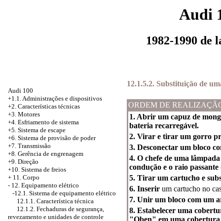
Audi 
1982-1990 de 
12.1.5.2. Substituição de u
Audi 100
+1.1. Administrações e dispositivos
ORDEM DE REALIZAÇÃ
+2. Características técnicas
+3. Motores
1. Abrir um capuz de mong
+4.
Esfriamento de sistema
bateria recarregável.
+5. Sistema de escape
2. Virar e tirar um gorro p
+6.
Sistema de provisão de poder
+7. Transmissão
3. Desconectar um bloco c
+8. Gerência de engrenagem
4. O chefe de uma lâmpada d
+9. Direção
condução e o raio passante 
+10. Sistema de freios
5. Tirar um cartucho e sub
+
11. Corpo
-
12. Equipamento elétrico
6. Inserir
um cartucho no cas
-12.1.
Sistema de equipamento elétrico
7. Unir um bloco com um a
12.1.1. Característica técnica
12.1.2. Fechaduras de segurança,
8. Estabelecer uma cobertu
revezamento e unidades de controle
"Oben" em uma cobertura t