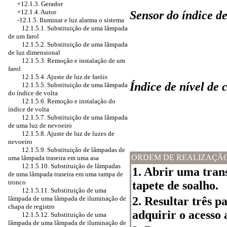
+12.1.3. Gerador
+12.1.4. Autor
Sensor do índice de
-12.1.5. Iluminar e luz alarma o sistema
12.1.5.1. Substituição de uma lâmpada
de um farol
12.1.5.2. Substituição de uma lâmpada
de luz dimensional
12.1.5.3. Remoção e instalação de um
farol
12.1.5.4. Ajuste de luz de faróis
Índice de nível de 
12.1.5.5. Substituição de uma lâmpada
do índice de volta
12.1.5.6. Remoção e instalação do
índice de volta
12.1.5.7. Substituição de uma lâmpada
de uma luz de nevoeiro
12.1.5.8. Ajuste de luz de luzes de
nevoeiro
12.1.5.9. Substituição de lâmpadas de
ORDEM DE REALIZAÇÃ
uma lâmpada traseira em uma asa
12.1.5.10. Substituição de lâmpadas
1. Abrir uma tran
de uma lâmpada traseira em uma tampa de
tronco
tapete de soalho.
12.1.5.11. Substituição de uma
2. Resultar três p
lâmpada de uma lâmpada de iluminação de
chapa de registro
adquirir o acesso 
12.1.5.12. Substituição de uma
lâmpada de uma lâmpada de iluminação de