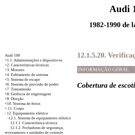
Audi 
1982-1990 de 
12.1.5.20. Verifica
Audi 100
+1.1. Administrações e dispositivos
+2. Características técnicas
INFORMAÇÃO GERAL
+3. Motores
+4.
Esfriamento de sistema
+5. Sistema de escape
Cobertura de escot
+6.
Sistema de provisão de poder
+7. Transmissão
+8. Gerência de engrenagem
+9. Direção
+10. Sistema de freios
+
11. Corpo
-
12. Equipamento elétrico
-12.1.
Sistema de equipamento elétrico
12.1.1. Característica técnica
12.1.2. Fechaduras de segurança,
revezamento e unidades de controle