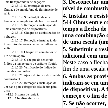
3. Desconectar um
uma transportadora de bagagem
12.1.5.13. Substituição de uma
nível de combustív
lâmpada de um plafond de iluminação de
salão
4. Instalar o resi
12.1.5.14. Substituição de uma
544 Ohms entre c
lâmpada de um plafond de luz direcional
12.1.5.15. Remoção e instalação de
tempo a flecha do
uma combinação de dispositivos
12.1.5.16. Cheque do estabilizador de
uma combinação de
voltagem
de uma escala (um
12.1.5.17. Remoção e instalação do
interruptor de revezamento de índices de
5. Substituir o res
volta
12.1.5.18. Cheque do comutador de
adicional com uma
luz de um apoio
12.1.5.19. O cheque do sensor do
Neste caso a flecha
índice da temperatura de esfriar o líquido
fim de uma escala 
12.1.5.20. Verificação do índice de
nível de combustível
6. Ambas as provi
12.1.5.21. Ajuste do índice de nível de
combustível
indicam-se em uma
12.1.5.22. Remoção e instalação de
um pano para esfregar de tela de um pára-
de dispositivo). A
brisa
começo e o fim de
+12.2. Sistema de ignição
+12.3. Circuitos elétricos
7. Se não ocorrer,