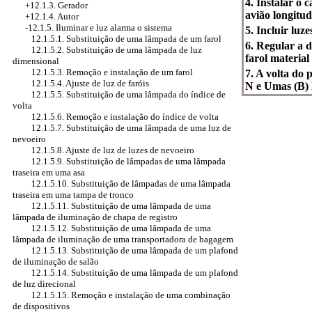
4. Instalar o 
+12.1.3. Gerador
avião longitud
+12.1.4. Autor
-12.1.5. Iluminar e luz alarma o sistema
5. Incluir luze
12.1.5.1. Substituição de uma lâmpada de um farol
6. Regular a 
12.1.5.2. Substituição de uma lâmpada de luz
farol material
dimensional
12.1.5.3. Remoção e instalação de um farol
7. A volta do 
12.1.5.4. Ajuste de luz de faróis
N e Umas (B) l
12.1.5.5. Substituição de uma lâmpada do índice de
volta
12.1.5.6. Remoção e instalação do índice de volta
12.1.5.7. Substituição de uma lâmpada de uma luz de
nevoeiro
12.1.5.8. Ajuste de luz de luzes de nevoeiro
12.1.5.9. Substituição de lâmpadas de uma lâmpada
traseira em uma asa
12.1.5.10. Substituição de lâmpadas de uma lâmpada
traseira em uma tampa de tronco
12.1.5.11. Substituição de uma lâmpada de uma
lâmpada de iluminação de chapa de registro
12.1.5.12. Substituição de uma lâmpada de uma
lâmpada de iluminação de uma transportadora de bagagem
12.1.5.13. Substituição de uma lâmpada de um plafond
de iluminação de salão
12.1.5.14. Substituição de uma lâmpada de um plafond
de luz direcional
12.1.5.15. Remoção e instalação de uma combinação
de dispositivos