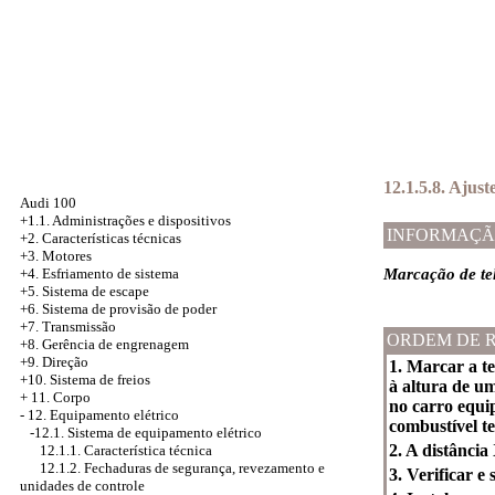
12.1.5.8. Ajust
Audi 100
+1.1. Administrações e dispositivos
INFORMAÇÃ
+2. Características técnicas
+3. Motores
Marcação de tel
+4.
Esfriamento de sistema
+5. Sistema de escape
+6.
Sistema de provisão de poder
+7. Transmissão
ORDEM DE 
+8. Gerência de engrenagem
+9. Direção
1. Marcar a te
+10. Sistema de freios
à altura de um
+
11. Corpo
no carro equi
-
12. Equipamento elétrico
combustível t
-12.1.
Sistema de equipamento elétrico
2. A distância
12.1.1. Característica técnica
12.1.2. Fechaduras de segurança, revezamento e
3. Verificar e
unidades de controle