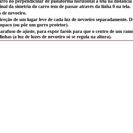
carro no perpendicular de plataforma horizontal à tela na distânc
inal da simetria do carro tem de passar através da linha 0 na tela.
s de nevoeiro.
direção de um lugar leve de cada luz de nevoeiro separadamente. D
 opaco (ou pôr um gorro protetor).
parafuso de ajuste, para expor faróis para que o centro de um ram
inhas (a luz de luzes de nevoeiro só se regula na altura).