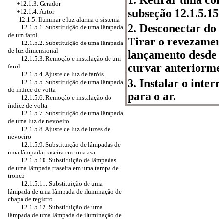
+12.1.3. Gerador
subseção 12.1.5.15
+12.1.4. Autor
-12.1.5. Iluminar e luz alarma o sistema
2. Desconectar do
12.1.5.1. Substituição de uma lâmpada
de um farol
Tirar o revezame
12.1.5.2. Substituição de uma lâmpada
de luz dimensional
lançamento desde 
12.1.5.3. Remoção e instalação de um
curvar anteriorme
farol
12.1.5.4. Ajuste de luz de faróis
3. Instalar o int
12.1.5.5. Substituição de uma lâmpada
do índice de volta
para o ar.
12.1.5.6. Remoção e instalação do
índice de volta
12.1.5.7. Substituição de uma lâmpada
de uma luz de nevoeiro
12.1.5.8. Ajuste de luz de luzes de
nevoeiro
12.1.5.9. Substituição de lâmpadas de
uma lâmpada traseira em uma asa
12.1.5.10. Substituição de lâmpadas
de uma lâmpada traseira em uma tampa de
tronco
12.1.5.11. Substituição de uma
lâmpada de uma lâmpada de iluminação de
chapa de registro
12.1.5.12. Substituição de uma
lâmpada de uma lâmpada de iluminação de