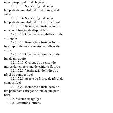
uma transportadora de bagagem
12.1.5.13. Substituição de uma
lâmpada de um plafond de iluminação de
salão
12.1.5.14. Substituição de uma
lâmpada de um plafond de luz direcional
12.1.5.15. Remoção e instalação de
uma combinação de dispositivos
12.1.5.16. Cheque do estabilizador de
voltagem
12.1.5.17. Remoção e instalação do
interruptor de revezamento de índices de
volta
12.1.5.18. Cheque do comutador de
luz de um apoio
12.1.5.19. O cheque do sensor do
índice da temperatura de esfriar o líquido
12.1.5.20. Verificação do índice de
nível de combustível
12.1.5.21. Ajuste do índice de nível de
combustível
12.1.5.22. Remoção e instalação de
um pano para esfregar de tela de um pára-
brisa
+12.2. Sistema de ignição
+12.3. Circuitos elétricos