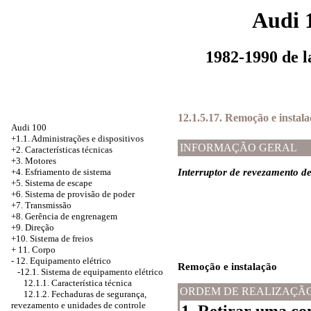
Audi 
1982-1990 de 
12.1.5.17. Remoção e instala
Audi 100
+1.1. Administrações e dispositivos
INFORMAÇÃO GERAL
+2. Características técnicas
+3. Motores
Interruptor de revezamento de
+4.
Esfriamento de sistema
+5. Sistema de escape
+6.
Sistema de provisão de poder
+7. Transmissão
+8. Gerência de engrenagem
+9. Direção
+10. Sistema de freios
+
11. Corpo
-
12. Equipamento elétrico
Remoção e instalação
-12.1.
Sistema de equipamento elétrico
12.1.1. Característica técnica
ORDEM DE REALIZAÇÃ
12.1.2. Fechaduras de segurança,
revezamento e unidades de controle
1. Retirar uma co