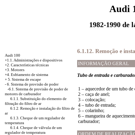
Audi 
1982-1990 de 
6.1.12. Remoção e inst
Audi 100
+1.1. Administrações e dispositivos
INFORMAÇÃO GERAL
+2. Características técnicas
+3. Motores
+4.
Esfriamento de sistema
Tubo de entrada e carburado
+
5. Sistema de escape
-
6. Sistema de provisão de poder
1 – aquecedor de um tubo de 
-6.1. Sistema de provisão de poder de
motores de carburador
2 – caça de anel;
6.1.1. Substituição do elemento de
3 – colocação;
filtração do filtro de ar
4 – tubo de entrada;
6.1.2. Remoção e instalação do filtro de
5 – colarinho;
ar
6 – mangueira de aqueciment
6.1.3. Cheque de um regulador de
carburador;
temperatura
6.1.4. Cheque de válvula de um
regulador de temperatura
ORDEM DE REALIZAÇÃ