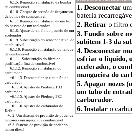
6.1.5. Remoção e instalação da bomba
1. Desconectar
um 
de combustível
6.1.6. Cheque de pressão de forçamento
bateria recarregáve
da bomba de combustível
6.1.7. Remoção e instalação de um fio
2. Retirar
o filtro 
do passeio de um acelerador
6.1.8. Ajuste de um fio do passeio de um
3. Fundir sobre me
acelerador
6.1.9. Substituição do sensor de nível de
subitem 1-3 da sub
combustível
4. Desconectar ma
6.1.10. Remoção e instalação do tanque
de combustível
esfriar o líquido,
6.1.11. Substituição do filtro de
purificação fina de combustível
acelerador, o com
6.1.12. Remoção e instalação do
carburador
mangueira do car
+6.1.13. Desmantelar-se e reunião do
5. Apagar nozes (o
carburador
+6.1.14. Ajustes de Pierburg 1B3
um tubo de entrad
carburador
+6.1.15. Ajustes de Pierburg 2E2
carburador.
carburador
+6.1.16.
Ajustes do carburador de
6. Instalar
o carbu
Keihin
+6.2. Um sistema de provisão de poder de
motores com injeção de combustível
+6.3. Sistema de provisão de poder do
motor diesel