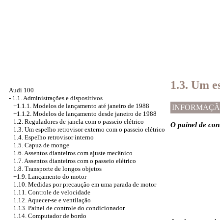
1.3. Um e
Audi 100
-
1.1. Administrações e dispositivos
+1.1.1. Modelos de lançamento até janeiro de 1988
INFORMAÇÃ
+1.1.2. Modelos de lançamento desde janeiro de 1988
1.2. Reguladores de janela com o passeio elétrico
O painel de con
1.3. Um espelho retrovisor externo com o passeio elétrico
1.4. Espelho retrovisor interno
1.5. Capuz de monge
1.6. Assentos dianteiros com ajuste mecânico
1.7. Assentos dianteiros com o passeio elétrico
1.8. Transporte de longos objetos
+1.9. Lançamento do motor
1.10. Medidas por precaução em uma parada de motor
1.11. Controle de velocidade
1.12. Aquecer-se e ventilação
1.13. Painel de controle do condicionador
1.14. Computador de bordo