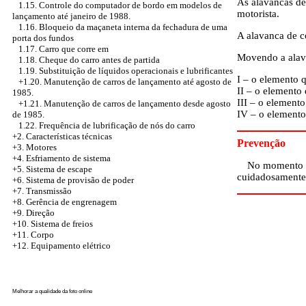
As alavancas de
1.15. Controle do computador de bordo em modelos de
motorista.
lançamento até janeiro de 1988.
1.16. Bloqueio da maçaneta interna da fechadura de uma
A alavanca de c
porta dos fundos
1.17. Carro que corre em
Movendo a alava
1.18. Cheque do carro antes de partida
1.19. Substituição de líquidos operacionais e lubrificantes
I – o elemento q
+1.20.
Manutenção de carros de lançamento até agosto de
II – o elemento 
1985.
III – o elemento 
+1.21.
Manutenção de carros de lançamento desde agosto
IV – o elemento 
de 1985.
1.22. Frequência de lubrificação de nós do carro
+2. Características técnicas
Prevenção
+3. Motores
+4.
Esfriamento de sistema
No momento do
+5. Sistema de escape
cuidadosamente
+6.
Sistema de provisão de poder
+7. Transmissão
+8. Gerência de engrenagem
+9. Direção
+10. Sistema de freios
+11. Corpo
+12. Equipamento elétrico
Melhorar a qualidade da foto online